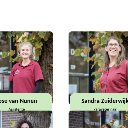
ose van Nunen
Sandra Zuiderwij
Assistente
Paraveterinair