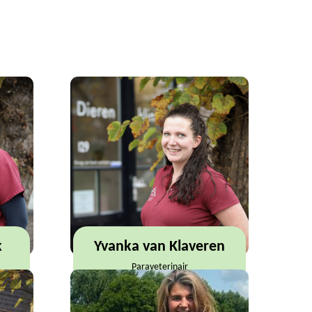
k
Yvanka van Klaveren
Paraveterinair